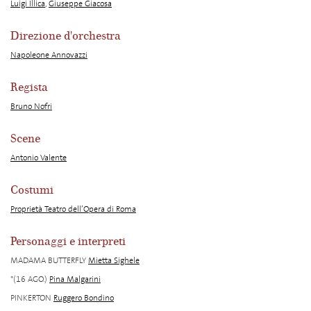
Luigi Illica
,
Giuseppe Giacosa
Direzione d'orchestra
Napoleone Annovazzi
Regista
Bruno Nofri
Scene
Antonio Valente
Costumi
Proprietà Teatro dell’Opera di Roma
Personaggi e interpreti
MADAMA BUTTERFLY
Mietta Sighele
*(16 AGO.)
Pina Malgarini
PINKERTON
Ruggero Bondino