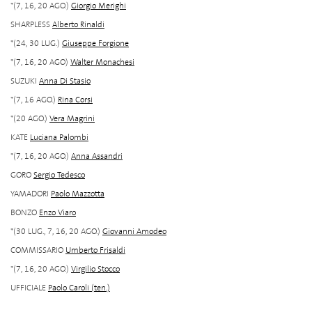
*(7, 16, 20 AGO.)
Giorgio Merighi
SHARPLESS
Alberto Rinaldi
*(24, 30 LUG.)
Giuseppe Forgione
*(7, 16, 20 AGO)
Walter Monachesi
SUZUKI
Anna Di Stasio
*(7, 16 AGO.)
Rina Corsi
*(20 AGO.)
Vera Magrini
KATE
Luciana Palombi
*(7, 16, 20 AGO.)
Anna Assandri
GORO
Sergio Tedesco
YAMADORI
Paolo Mazzotta
BONZO
Enzo Viaro
*(30 LUG., 7, 16, 20 AGO.)
Giovanni Amodeo
COMMISSARIO
Umberto Frisaldi
*(7, 16, 20 AGO.)
Virgilio Stocco
UFFICIALE
Paolo Caroli (ten.)