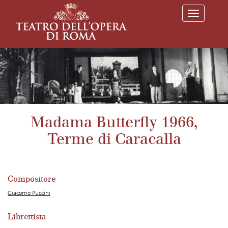
T
o
g
g
l
e
n
a
v
i
g
a
Madama Butterfly 1966,
t
i
Terme di Caracalla
o
n
Compositore
Giacomo Puccini
Librettista