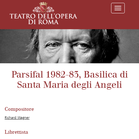
T
o
g
g
l
e
n
a
v
i
g
a
Parsifal 1982-83, Basilica di
t
i
Santa Maria degli Angeli
o
n
Compositore
Richard Wagner
Librettista