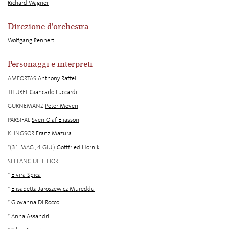
Richard Wagner
Direzione d'orchestra
Wolfgang Rennert
Personaggi e interpreti
AMFORTAS
Anthony Raffell
TITUREL
Giancarlo Luccardi
GURNEMANZ
Peter Meven
PARSIFAL
Sven Olaf Eliasson
KLINGSOR
Franz Mazura
*(31 MAG., 4 GIU.)
Gottfried Hornik
SEI FANCIULLE FIORI
*
Elvira Spica
*
Elisabetta Jaroszewicz Mureddu
*
Giovanna Di Rocco
*
Anna Assandri