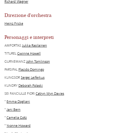
Richard Wagner
Direzione d'orchestra
Heinz Fricke
Personaggi e interpreti
AMFORTAS
Jukka Rasilainen
TITUREL
Gwinne Howell
GURNEMANZ
John Tomlinson
PARSIFAL
Placido Domingo
KLINGSOR
Sergej Leiferkus
KUNDRY
Deborah Polaski
SEI FANCIULLE FIORI
Catryn Wyn Davies
*
Emma Dogliani
*
Jani Bern
*
Camelia Gotz
*
Yvonne Howard