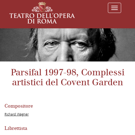
T
o
g
g
l
e
n
a
v
i
g
a
Parsifal 1997-98, Complessi
t
i
artistici del Covent Garden
o
n
Compositore
Richard Wagner
Librettista