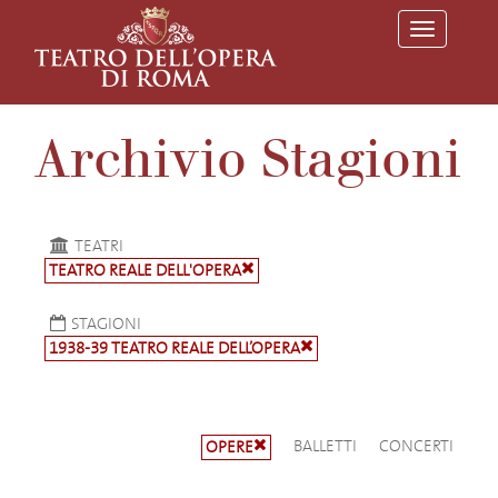
T
o
g
g
l
e
Archivio Stagioni
n
a
v
i
g
a
TEATRI
t
TEATRO REALE DELL'OPERA
i
o
n
STAGIONI
1938-39 TEATRO REALE DELL’OPERA
BALLETTI
CONCERTI
OPERE