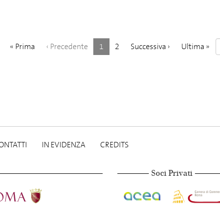
(
«
Prima
‹
Precedente
1
2
Successiva
›
Ultima
»
c
o
r
r
e
n
t
e
)
ONTATTI
IN EVIDENZA
CREDITS
Soci Privati