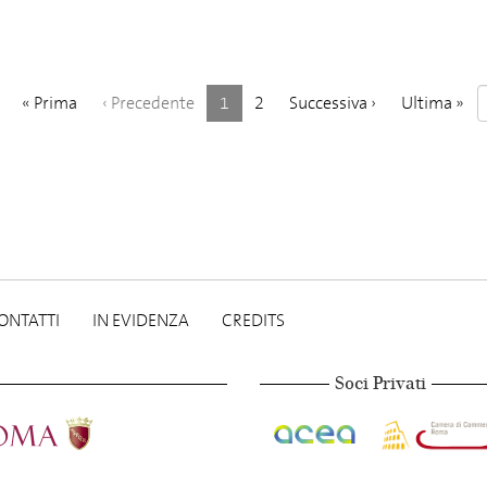
(
«
Prima
‹
Precedente
1
2
Successiva
›
Ultima
»
c
o
r
r
e
n
t
e
)
ONTATTI
IN EVIDENZA
CREDITS
Soci Privati