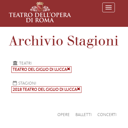
T
o
g
g
l
e
Archivio Stagioni
n
a
v
i
g
a
TEATRI
t
TEATRO DEL GIGLIO DI LUCCA
i
o
n
STAGIONI
2018 TEATRO DEL GIGLIO DI LUCCA
OPERE
BALLETTI
CONCERTI