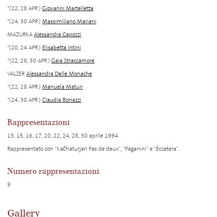
*(22, 28 APR.)
Giovanni Martelletta
*(24, 30 APR.)
Massimiliano Mariani
MAZURKA
Alessandra Capozzi
*(20, 24 APR.)
Elisabetta Intini
*(22, 28, 30 APR.)
Gaia Straccamore
VALZER
Alessandra Delle Monache
*(22, 28 APR.)
Manuela Maturi
*(24, 30 APR.)
Claudia Bonazzi
Rappresentazioni
13, 15, 16, 17, 20, 22, 24, 28, 30 aprile 1994
Rappresentato con "Kačhaturjan Pas de deux", "Paganini" e "Eccetera".
Numero rappresentazioni
9
Gallery