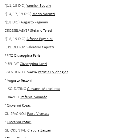
*(11, 13 DIC.)
Yannick Boquin
*(14, 17, 19 DIC.)
Mario Marozzi
*(18 DIC.)
Augusto Paganini
DROSSELMEYER
Stefano Teresi
*(18, 19 DIC.)
Alfonso Paganini
IL RE DEI TOPI
Salvatore Capozzi
FRITZ
Giuseppina Parisi
PIRPLIPAT
Giuseppina Lanzi
I GENITORI DI MARIA
Patrizia Lollobrigida
*
Augusto Terzoni
IL SOLDATINO
Giovanni Martelletta
I DIAVOLI
Stefania Minardo
*
Giovanni Rosaci
GLI SPAGNOLI
Paola Vismara
*
Giovanni Rosaci
GLI ORIENTALI
Claudia Zaccari