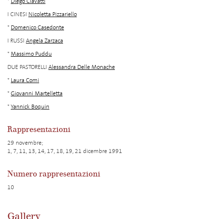
*
Diego Ciavatti
I CINESI
Nicoletta Pizzariello
*
Domenico Casedonte
I RUSSI
Angela Zarzaca
*
Massimo Puddu
DUE PASTORELLI
Alessandra Delle Monache
*
Laura Comi
*
Giovanni Martelletta
*
Yannick Boquin
Rappresentazioni
29 novembre;
1, 7, 11, 13, 14, 17, 18, 19, 21 dicembre 1991
Numero rappresentazioni
10
Gallery