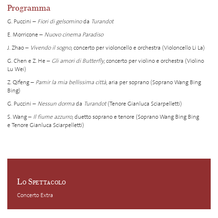
Programma
G. Puccini –
Fiori di gelsomino
da
Turandot
E. Morricone –
Nuovo cinema Paradiso
J. Zhao –
Vivendo il sogno
, concerto per violoncello e orchestra (Violoncello Li La)
G. Chen e Z. He –
Gli amori di Butterfly
, concerto per violino e orchestra (Violino
Lu Wei)
Z. Qifeng –
Pamir la mia bellissima città
, aria per soprano (Soprano Wang Bing
Bing)
G. Puccini –
Nessun dorma
da
Turandot
(Tenore Gianluca Sciarpelletti)
S. Wang –
Il fiume azzurro
, duetto soprano e tenore (Soprano Wang Bing Bing
e Tenore Gianluca Sciarpelletti)
Lo Spettacolo
Concerto Extra