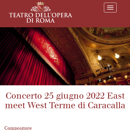
T
o
g
g
l
e
n
a
v
i
g
a
t
i
o
n
Concerto 25 giugno 2022 East
meet West Terme di Caracalla
Compositore