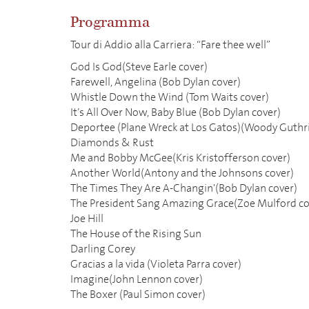
Programma
Tour di Addio alla Carriera: “Fare thee well”
God Is God(Steve Earle cover)
Farewell, Angelina (Bob Dylan cover)
Whistle Down the Wind (Tom Waits cover)
It’s All Over Now, Baby Blue (Bob Dylan cover)
Deportee (Plane Wreck at Los Gatos)(Woody Guthri
Diamonds & Rust
Me and Bobby McGee(Kris Kristofferson cover)
Another World(Antony and the Johnsons cover)
The Times They Are A-Changin'(Bob Dylan cover)
The President Sang Amazing Grace(Zoe Mulford co
Joe Hill
The House of the Rising Sun
Darling Corey
Gracias a la vida (Violeta Parra cover)
Imagine(John Lennon cover)
The Boxer (Paul Simon cover)