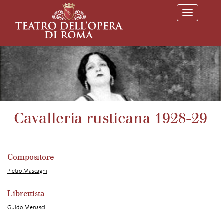
T
o
g
g
l
e
n
a
v
i
g
a
Cavalleria rusticana 1928-29
t
i
o
n
Compositore
Pietro Mascagni
Librettista
Guido Menasci