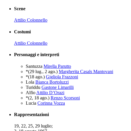
Scene
Attilio Colonnello
Costumi
Attilio Colonnello
Personaggi e interpreti
Santuzza
Mirella Parutto
*(29 lug., 2 ago.)
Margherita Casals Mantovani
*(18 ago.)
Gigliola Frazzoni
Lola
Bianca Bortoluzzi
Turiddu
Gastone Limarilli
Alfio
Attilio D’Orazi
*(2, 18 ago.)
Renzo Scorsoni
Lucia
Corinna Vozza
Rappresentazioni
19, 22, 25, 29 luglio;