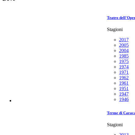
Teatro dell'Ope
Stagioni
2017
2005
2004
1985
1975
1974
1971
1962
1961
1951
1947
1946
Terme di Caraca
Stagioni
2013