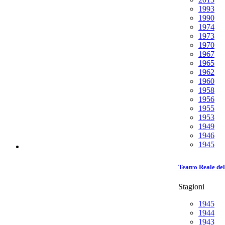
1993
1990
1974
1973
1970
1967
1965
1962
1960
1958
1956
1955
1953
1949
1946
1945
Teatro Reale de
Stagioni
1945
1944
1943