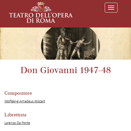
T
o
g
g
l
e
n
a
v
i
g
a
Don Giovanni 1947-48
t
i
o
n
Compositore
Wolfgang Amadeus Mozart
Librettista
Lorenzo Da Ponte