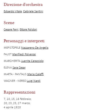
Direzione d'orchestra
Edoardo Vitale
,
Gabriele Santini
Scene
Cesare Ferri
,
Ettore Polidori
Personaggi e interpreti
MEFISTOFELE
Nazzareno De Angelis
FAUST
Manfredi Polverosi
MARGHERITA
Juanita Caracciolo
ELENA
Sara Cesar
MARTA - PANTALIS
Maria Galeffi
WAGNER - NEREO
Luigi Nardi
Rappresentazioni
7, 10, 15, 16 febbraio;
20, 23, 25, 27 marzo;
4 aprile 1920