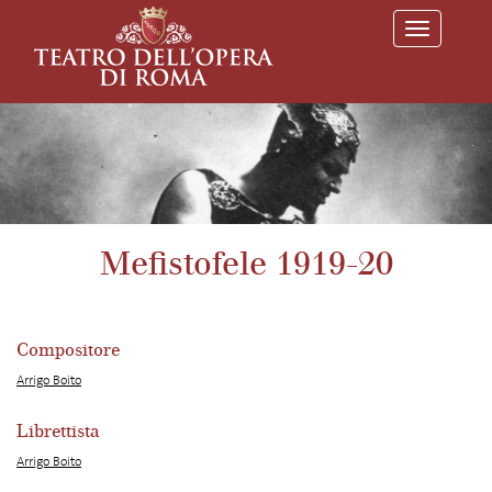
T
o
g
g
l
e
n
a
v
i
g
a
Mefistofele 1919-20
t
i
o
n
Compositore
Arrigo Boito
Librettista
Arrigo Boito