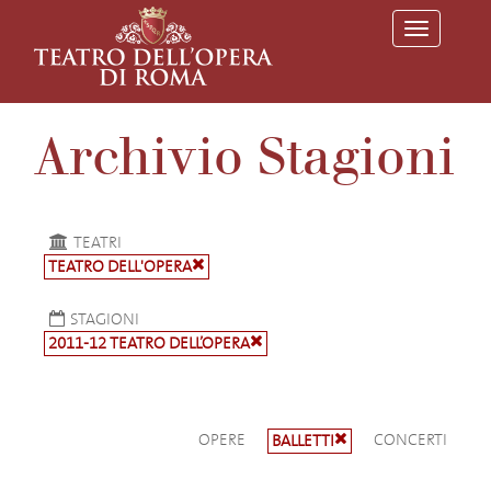
T
o
g
g
l
e
Archivio Stagioni
n
a
v
i
g
a
TEATRI
t
TEATRO DELL'OPERA
i
o
n
STAGIONI
2011-12 TEATRO DELL’OPERA
OPERE
CONCERTI
BALLETTI