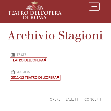
T
o
g
g
l
e
Archivio Stagioni
n
a
v
i
g
a
TEATRI
t
TEATRO DELL'OPERA
i
o
n
STAGIONI
2011-12 TEATRO DELL’OPERA
OPERE
BALLETTI
CONCERTI