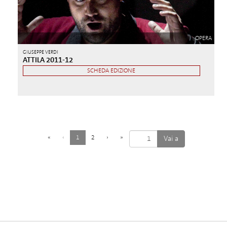
OPERA
GIUSEPPE VERDI
ATTILA 2011-12
SCHEDA EDIZIONE
(
«
‹
1
2
›
»
c
o
r
r
e
n
t
e
)