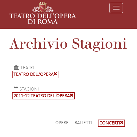
T
o
g
g
l
e
Archivio Stagioni
n
a
v
i
g
a
TEATRI
t
TEATRO DELL'OPERA
i
o
n
STAGIONI
2011-12 TEATRO DELL’OPERA
OPERE
BALLETTI
CONCERTI