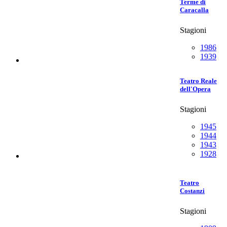
Terme di
Caracalla
Stagioni
1986
1939
Teatro Reale
dell'Opera
Stagioni
1945
1944
1943
1928
Teatro
Costanzi
Stagioni