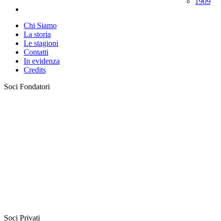
1909
Chi Siamo
La storia
Le stagioni
Contatti
In evidenza
Credits
Soci Fondatori
Soci Privati