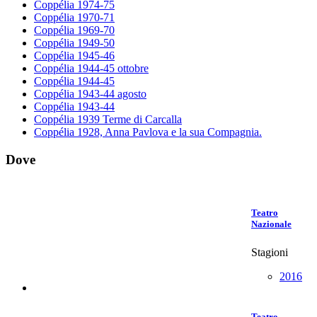
Coppélia 1974-75
Coppélia 1970-71
Coppélia 1969-70
Coppélia 1949-50
Coppélia 1945-46
Coppélia 1944-45 ottobre
Coppélia 1944-45
Coppélia 1943-44 agosto
Coppélia 1943-44
Coppélia 1939 Terme di Carcalla
Coppélia 1928, Anna Pavlova e la sua Compagnia.
Dove
Teatro
Nazionale
Stagioni
2016
Teatro