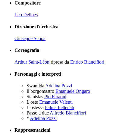
Compositore
Leo Delibes
Direzione d'orchestra
Giuseppe Scopa
Coreografia
Arthur Saint-Léon
ripresa da
Enrico Biancifiori
Personaggi e interpreti
Swanilda
Adelina Pozzi
Il borgomastro
Emanuele Ongaro
Stanislas
Pio Faraoni
L'oste
Emanuele Valenti
L'ostessa
Palma Pettenati
Passo a due
Alfredo Biancifiori
*
Adelina Pozzi
Rappresentazioni