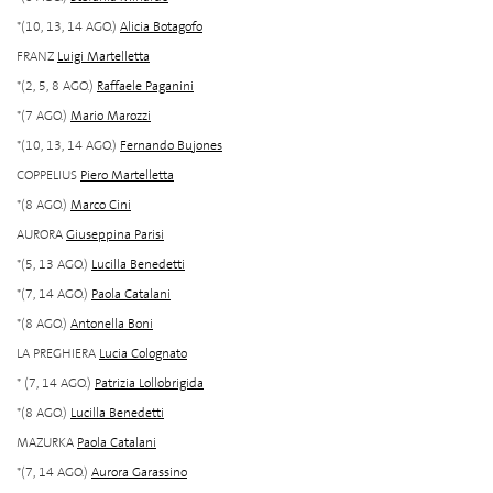
*(10, 13, 14 AGO.)
Alicia Botagofo
FRANZ
Luigi Martelletta
*(2, 5, 8 AGO.)
Raffaele Paganini
*(7 AGO.)
Mario Marozzi
*(10, 13, 14 AGO.)
Fernando Bujones
COPPELIUS
Piero Martelletta
*(8 AGO.)
Marco Cini
AURORA
Giuseppina Parisi
*(5, 13 AGO.)
Lucilla Benedetti
*(7, 14 AGO.)
Paola Catalani
*(8 AGO.)
Antonella Boni
LA PREGHIERA
Lucia Colognato
* (7, 14 AGO.)
Patrizia Lollobrigida
*(8 AGO.)
Lucilla Benedetti
MAZURKA
Paola Catalani
*(7, 14 AGO.)
Aurora Garassino