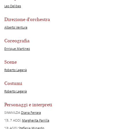
Leo Delibes
Direzione d'orchestra
Alberto Ventura
Coreografia
Enrique Martinez
Scene
Roberto Laganà
Costumi
Roberto Laganà
Personaggi e interpreti
SWANILDA
Diana Ferrara
*(5, 7 AGO.)
Margherita Parrilla
*(8 AGO.)
Stefania Minardo