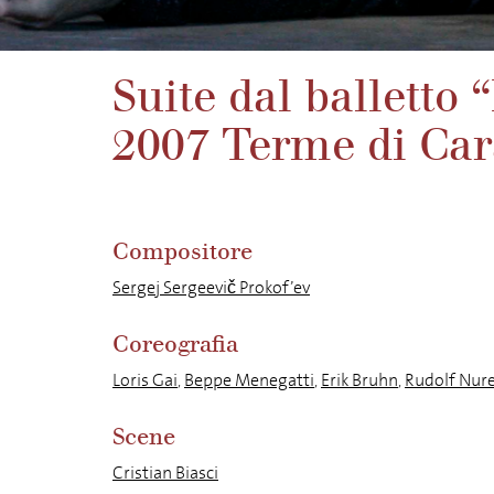
Suite dal balletto
2007 Terme di Car
Compositore
Sergej Sergeevič Prokof’ev
Coreografia
Loris Gai
,
Beppe Menegatti
,
Erik Bruhn
,
Rudolf Nur
Scene
Cristian Biasci