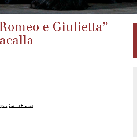
 “Romeo e Giulietta”
acalla
eyev
,
Carla Fracci